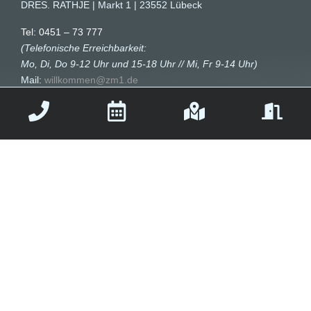
DRES. RATHJE | Markt 1 | 23552 Lübeck
Tel: 0451 – 73 777
(Telefonische Erreichbarkeit:
Mo, Di, Do 9-12 Uhr und 15-18 Uhr // Mi, Fr 9-14 Uhr)
Mail:
willkommen@zm1.de
Mo:
8-12 Uhr und 14-18 Uhr
Di:
8-12 Uhr und 14-18 Uhr
Mi:
8-14 Uhr
Do:
8-12 Uhr und 14-18 Uhr
Fr:
8-14 Uhr
// Fokus
Ästhetik
// Fokus
mikroskopische
Endodontie
// Fokus
Implantate