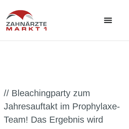
Zum
Inhalt
springen
UNSERE PRAXIS
FÜR KOLLEGE
// Bleachingparty zum
Jahresauftakt im Prophylaxe-
Team! Das Ergebnis wird