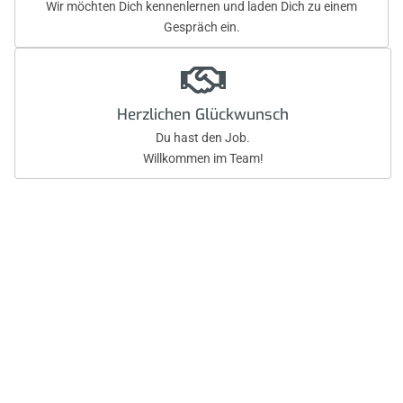
Wir möchten Dich kennenlernen und laden Dich zu einem
Gespräch ein.
Herzlichen Glückwunsch
Du hast den Job.
Willkommen im Team!
Dein Arbeitsplatz der Zukunft: Warum
ZM1 der nächste Schritt ist
Wir bei
ZM1
verstehen, dass Du nicht nur eine
Anstellung, sondern eine berufliche Heimat suchst,
die Deinen Ansprüchen an
Qualität und moderne
Arbeitsbedingungen
gerecht wird. Deine Expertise